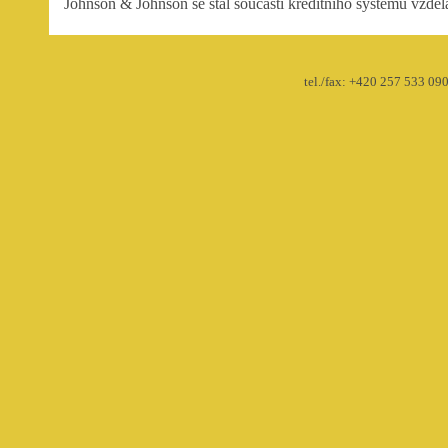
Johnson & Johnson se stal součástí kreditního systému vzděl
tel./fax: +420 257 533 090