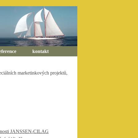
eference
kontakt
peciálních marketinkových projektů,
čnosti JANSSEN-CILAG