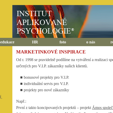
edukace
HR
foto
o nás
r
MARKETINKOVÉ INSPIRACE
Od r. 1998 se pravidelně podílíme na vytváření a realizaci s
určených pro V.I.P. zákazníky našich klientů.
■ bonusové projekty pro V.I.P.
■ individuální servis pro V.I.P.
■ projekty pro nové zákazníky
Í,
Např.:
První z takto koncipovaných projektů – projekt
Ámos spole