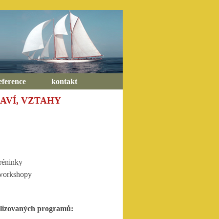
eference
kontakt
AVÍ, VZTAHY
tréninky
 workshopy
alizovaných programů: