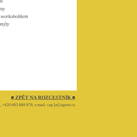
am
iny
s workoholikem
 mýty
■ ZPĚT NA ROZCESTNÍK ■
, +420 603 868 878, e-mail: cap [at] iapnet.cz