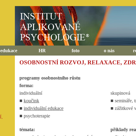
edukace
HR
foto
o nás
r
OSOBNOSTNÍ ROZVOJ, RELAXACE, ZDR
programy osobnostního růstu
forma:
individuální
skupinová
■
koučink
■ semináře, 
■
individuální edukace
■ zážitkové
■ psychoterapie
Í,
témata:
příklady re