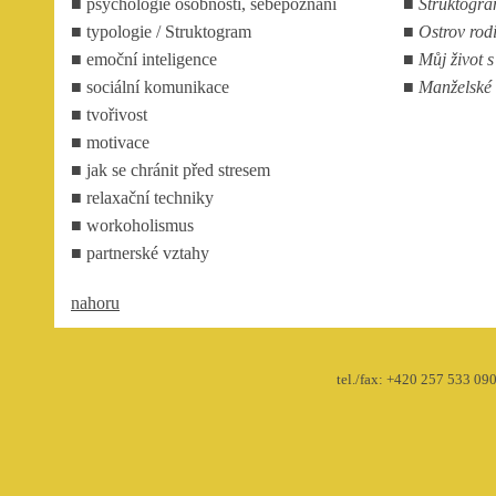
■ psychologie osobnosti, sebepoznání
■ Struktogr
■ typologie / Struktogram
■ Ostrov rod
■ emoční inteligence
■ Můj život 
■ sociální komunikace
■ Manželské
■ tvořivost
■ motivace
■ jak se chránit před stresem
■ relaxační techniky
■ workoholismus
■ partnerské vztahy
nahoru
tel./fax: +420 257 533 090